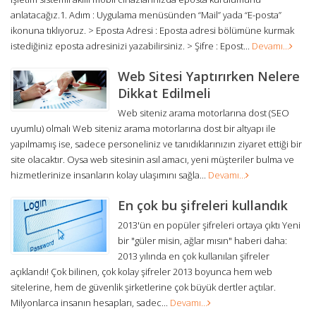
anlatacağız.1. Adım : Uygulama menüsünden “Mail” yada “E-posta”
ikonuna tıklıyoruz. > Eposta Adresi : Eposta adresi bölümüne kurmak
istediğiniz eposta adresinizi yazabilirsiniz. > Şifre : Epost...
Devamı...
Web Sitesi Yaptırırken Nelere
Dikkat Edilmeli
Web siteniz arama motorlarına dost (SEO
uyumlu) olmalı Web siteniz arama motorlarına dost bir altyapı ile
yapılmamış ise, sadece personeliniz ve tanıdıklarınızın ziyaret ettiği bir
site olacaktır. Oysa web sitesinin asıl amacı, yeni müşteriler bulma ve
hizmetlerinize insanların kolay ulaşımını sağla...
Devamı...
En çok bu şifreleri kullandık
2013'ün en popüler şifreleri ortaya çıktı Yeni
bir "güler misin, ağlar mısın" haberi daha:
2013 yılında en çok kullanılan şifreler
açıklandı! Çok bilinen, çok kolay şifreler 2013 boyunca hem web
sitelerine, hem de güvenlik şirketlerine çok büyük dertler açtılar.
Milyonlarca insanın hesapları, sadec...
Devamı...