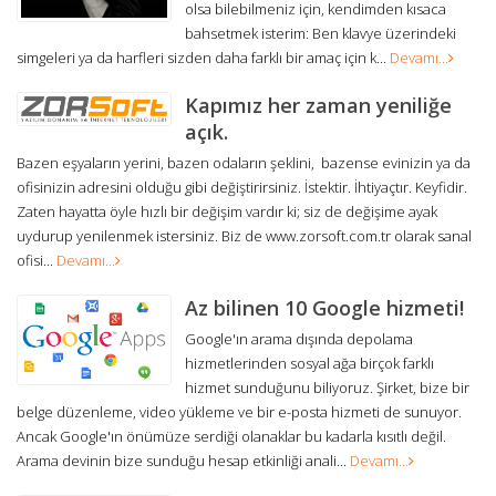
olsa bilebilmeniz için, kendimden kısaca
bahsetmek isterim: Ben klavye üzerindeki
simgeleri ya da harfleri sizden daha farklı bir amaç için k...
Devamı...
Kapımız her zaman yeniliğe
açık.
Bazen eşyaların yerini, bazen odaların şeklini, bazense evinizin ya da
ofisinizin adresini olduğu gibi değiştirirsiniz. İstektir. İhtiyaçtır. Keyfidir.
Zaten hayatta öyle hızlı bir değişim vardır ki; siz de değişime ayak
uydurup yenilenmek istersiniz. Biz de www.zorsoft.com.tr olarak sanal
ofisi...
Devamı...
Az bilinen 10 Google hizmeti!
Google'ın arama dışında depolama
hizmetlerinden sosyal ağa birçok farklı
hizmet sunduğunu biliyoruz. Şirket, bize bir
belge düzenleme, video yükleme ve bir e-posta hizmeti de sunuyor.
Ancak Google'ın önümüze serdiği olanaklar bu kadarla kısıtlı değil.
Arama devinin bize sunduğu hesap etkinliği anali...
Devamı...