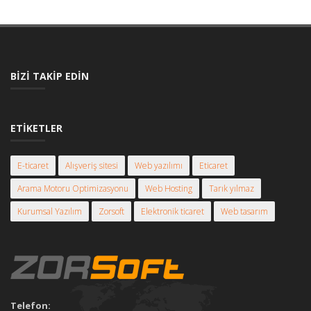
BIZI TAKIP EDIN
ETIKETLER
E-ticaret
Alışveriş sitesi
Web yazılımı
Eticaret
Arama Motoru Optimizasyonu
Web Hosting
Tarık yılmaz
Kurumsal Yazılım
Zorsoft
Elektronik ticaret
Web tasarım
Telefon: