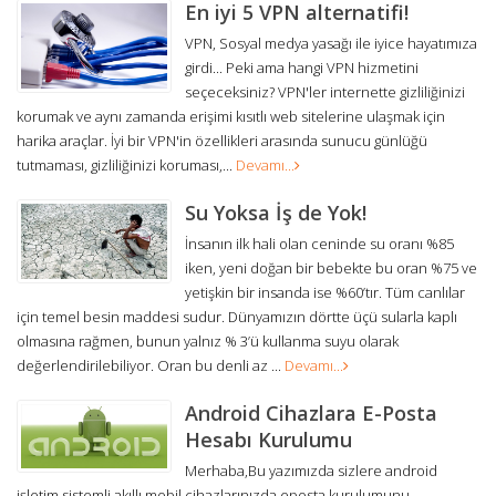
En iyi 5 VPN alternatifi!
VPN, Sosyal medya yasağı ile iyice hayatımıza
girdi... Peki ama hangi VPN hizmetini
seçeceksiniz? VPN'ler internette gizliliğinizi
korumak ve aynı zamanda erişimi kısıtlı web sitelerine ulaşmak için
harika araçlar. İyi bir VPN'in özellikleri arasında sunucu günlüğü
tutmaması, gizliliğinizi koruması,...
Devamı...
Su Yoksa İş de Yok!
İnsanın ilk hali olan ceninde su oranı %85
iken, yeni doğan bir bebekte bu oran %75 ve
yetişkin bir insanda ise %60’tır. Tüm canlılar
için temel besin maddesi sudur. Dünyamızın dörtte üçü sularla kaplı
olmasına rağmen, bunun yalnız % 3’ü kullanma suyu olarak
değerlendirilebiliyor. Oran bu denli az ...
Devamı...
Android Cihazlara E-Posta
Hesabı Kurulumu
Merhaba,Bu yazımızda sizlere android
işletim sistemli akıllı mobil cihazlarınızda eposta kurulumunu