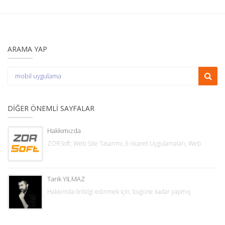
ARAMA YAP
DIĞER ÖNEMLI SAYFALAR
Hakkımızda
ZORSoft; Web Site Tasarımı, E-ticaret Uygulamaları, Web
Tarık YILMAZ
Hakkımda önbilgi edinmek için, bugüne kadar yapmış