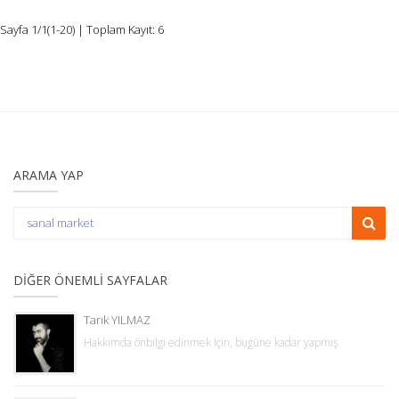
Sayfa 1/1(1-20) | Toplam Kayıt: 6
ARAMA YAP
DIĞER ÖNEMLI SAYFALAR
Tarık YILMAZ
Hakkımda önbilgi edinmek için, bugüne kadar yapmış