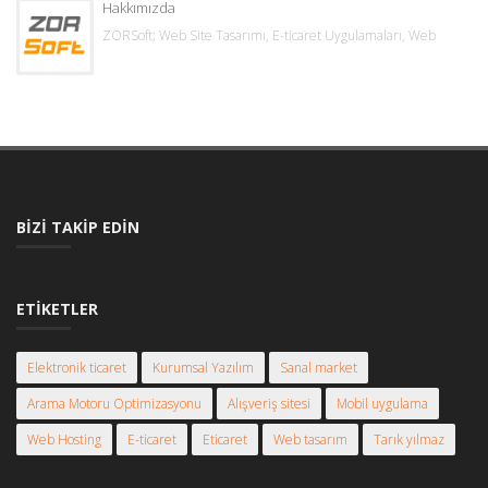
Hakkımızda
ZORSoft; Web Site Tasarımı, E-ticaret Uygulamaları, Web
BIZI TAKIP EDIN
ETIKETLER
Elektronik ticaret
Kurumsal Yazılım
Sanal market
Arama Motoru Optimizasyonu
Alışveriş sitesi
Mobil uygulama
Web Hosting
E-ticaret
Eticaret
Web tasarım
Tarık yılmaz