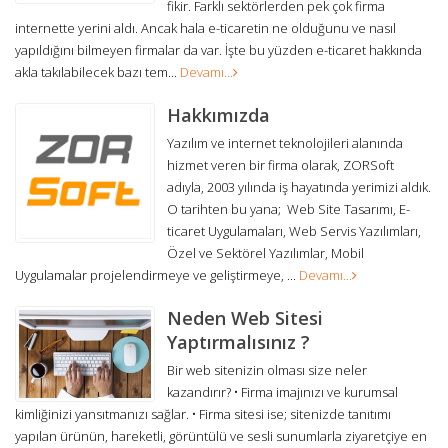
fikir. Farklı sektörlerden pek çok firma
internette yerini aldı. Ancak hala e-ticaretin ne olduğunu ve nasıl
yapıldığını bilmeyen firmalar da var. İşte bu yüzden e-ticaret hakkında
akla takılabilecek bazı tem...
Devamı...
Hakkımızda
Yazılım ve internet teknolojileri alanında
hizmet veren bir firma olarak, ZORSoft
adıyla, 2003 yılında iş hayatında yerimizi aldık.
O tarihten bu yana; Web Site Tasarımı, E-
ticaret Uygulamaları, Web Servis Yazılımları,
Özel ve Sektörel Yazılımlar, Mobil
Uygulamalar projelendirmeye ve geliştirmeye, ...
Devamı...
Neden Web Sitesi
Yaptırmalısınız ?
Bir web sitenizin olması size neler
kazandırır? • Firma imajınızı ve kurumsal
kimliğinizi yansıtmanızı sağlar. • Firma sitesi ise; sitenizde tanıtımı
yapılan ürünün, hareketli, görüntülü ve sesli sunumlarla ziyaretçiye en