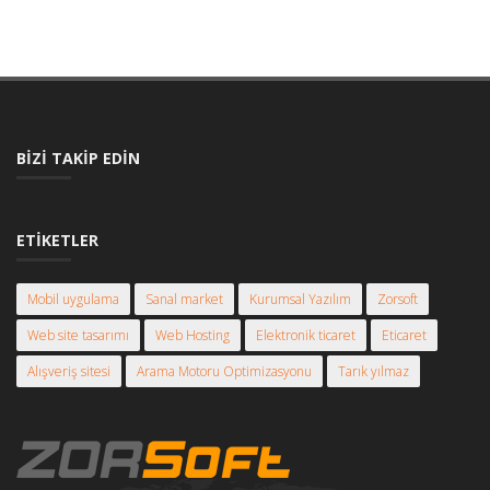
BIZI TAKIP EDIN
ETIKETLER
Mobil uygulama
Sanal market
Kurumsal Yazılım
Zorsoft
Web site tasarımı
Web Hosting
Elektronik ticaret
Eticaret
Alışveriş sitesi
Arama Motoru Optimizasyonu
Tarık yılmaz