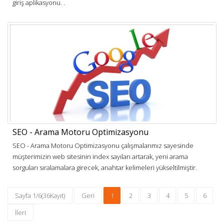
giriş aplikasyonu. .
SEO - Arama Motoru Optimizasyonu
SEO - Arama Motoru Optimizasyonu çalışmalarımız sayesinde
müşterimizin web sitesinin index sayıları artarak, yeni arama
sorguları sıralamalara girecek, anahtar kelimeleri yükseltilmiştir.
Sayfa 1/6(36Kayıt)
Geri
1
2
3
4
5
6
İleri