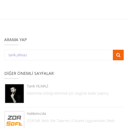
ARAMA YAP
DIĞER ÖNEMLI SAYFALAR
Tarık YILMAZ
Hakkımda önbilgi edinmek için, bugüne kadar yapmış
Hakkımızda
ZORSoft; Web Site Tasarımı, E-ticaret Uygulamaları, Web