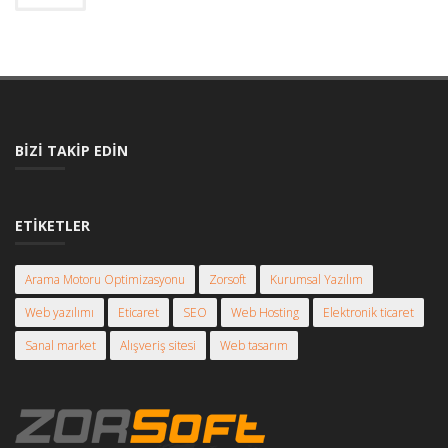
BIZI TAKIP EDIN
ETIKETLER
Arama Motoru Optimizasyonu
Zorsoft
Kurumsal Yazılım
Web yazılımı
Eticaret
SEO
Web Hosting
Elektronik ticaret
Sanal market
Alışveriş sitesi
Web tasarım