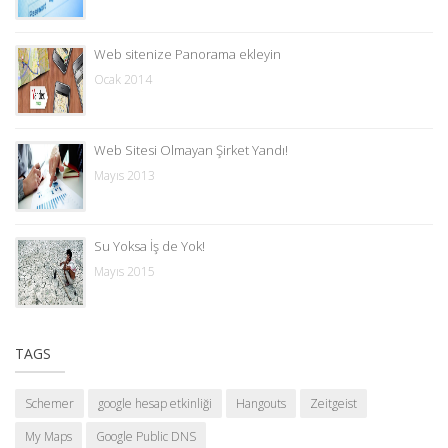
Web sitenize Panorama ekleyin
Ocak 2014
Web Sitesi Olmayan Şirket Yandı!
Mayıs 2013
Su Yoksa İş de Yok!
Mayıs 2015
TAGS
Schemer
google hesap etkinliği
Hangouts
Zeitgeist
My Maps
Google Public DNS