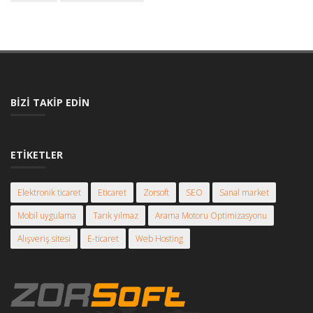
BIZI TAKIP EDIN
ETIKETLER
Elektronik ticaret
Eticaret
Zorsoft
SEO
Sanal market
Mobil uygulama
Tarık yılmaz
Arama Motoru Optimizasyonu
Alışveriş sitesi
E-ticaret
Web Hosting