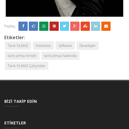
Paylaş:
Etiketler:
Tarık YILMAZ
Freelance
Software
Developer
tarik yilmaz kimdir
tarik yilmaz hakkinda
Tarık YILMAZ Çalışmalar
BIZI TAKIP EDIN
ETIKETLER