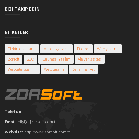
BIZI TAKIP EDIN
ETIKETLER
Elektronik ticaret
Mobil uygulama
Eticaret
Web yazılımı
Zorsoft
SEO
Kurumsal Yazılım
Alışveriş sitesi
Web site tasarımı
Web tasarım
Sanal market
Telefon:
Email:
bilgi[et]zorsoft.com.tr
Website:
http://www.zorsoft.com.tr