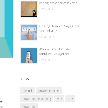
İstediğiniz kadar yasaklayın!
Ocak 2014
Hosting Hesabını Neye Göre
Seçmeliyim?
Şubat 2016
iPhone / iPad E-Posta
Kurulumu ve Ayarları
Ocak 2016
TAGS
elektrik
prizden internet
Powerline networking
wi-fi
priz
ntem
yi
Powerline