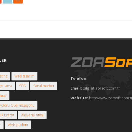
LER
ting
Web tasarım
Telefon:
ygulama
SEO
Sanal market
Email:
bilgi[et]zorsoft.com.tr
lmaz
Website:
http://www.zorsoft.com.t
otoru Optimizasyonu
ik ticaret
Alışveriş sitesi
t
Web yazılımı