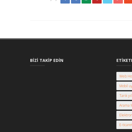
BIZI TAKIP EDIN
ETIKET
Web Hos
Mobil u
Tarık yı
Arama M
Elektron
E-ticare