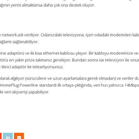
 ağının yerini almaktansa daha çok ona destek oluyor.
ne network adı veriliyor. Odanızdaki televizyona, içeri odadaki modemden kab
lantı sağlanabiliyor.
rline adaptörü ve iki kısa ethernet kablosu çıkıyor. Bir kabloyu modeminize ve
törü en yakın prize takmanız gerekiyor. Bundan sonra ise televizyon ile onu
e ikinci adaptör ile tekrarlıyorsunuz.
 olarak algılıyor (sürücülere ve uzun ayarlamalara gerek olmadan) ve veriler d
a HomePlug Powerline standardı ilk ortaya çıktığında, veri hızı yalnızca 14Mbp
veri alışverişi yapabiliyor.