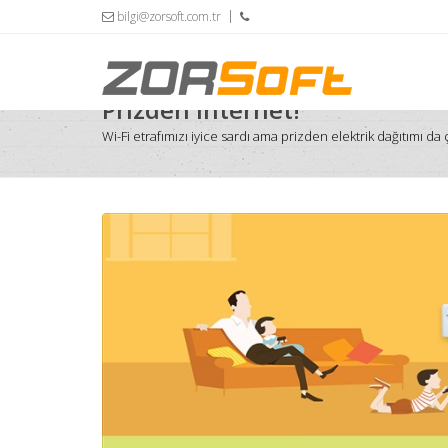
bilgi@zorsoft.com.tr
Prizden internet!
Wi-Fi etrafımızı iyice sardı ama prizden elektrik dağıtımı da ço