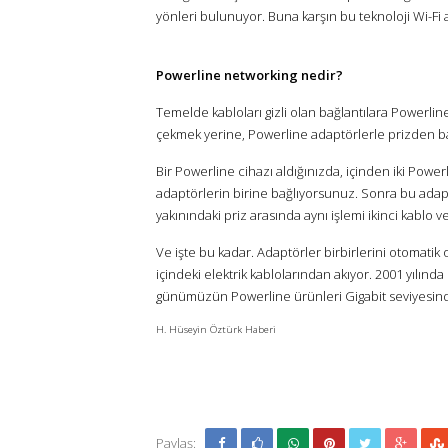
yönleri bulunuyor. Buna karşın bu teknoloji Wi-Fi
Powerline networking nedir?
Temelde kabloları gizli olan bağlantılara Powerli
çekmek yerine, Powerline adaptörlerle prizden bağ
Bir Powerline cihazı aldığınızda, içinden iki Powe
adaptörlerin birine bağlıyorsunuz. Sonra bu adap
yakınındaki priz arasında aynı işlemi ikinci kablo v
Ve işte bu kadar. Adaptörler birbirlerini otomatik
içindeki elektrik kablolarından akıyor. 2001 yılınd
günümüzün Powerline ürünleri Gigabit seviyesinde 
H. Hüseyin Öztürk Haberi
Paylaş: