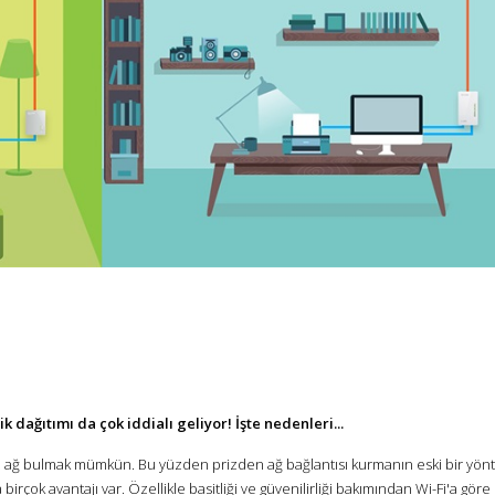
k dağıtımı da çok iddialı geliyor! İşte nedenleri...
ağ bulmak mümkün. Bu yüzden prizden ağ bağlantısı kurmanın eski bir yö
çok avantajı var. Özellikle basitliği ve güvenilirliği bakımından Wi-Fi'a göre i