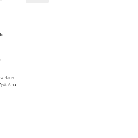
lo
n
uvarların
s'ydi. Ama