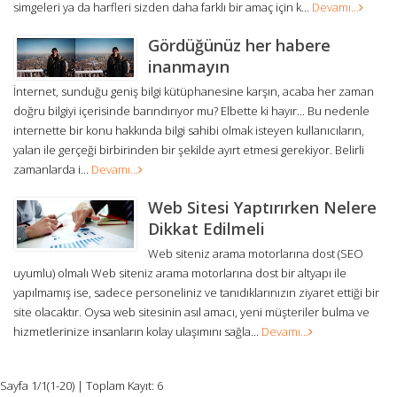
simgeleri ya da harfleri sizden daha farklı bir amaç için k...
Devamı...
Gördüğünüz her habere
inanmayın
İnternet, sunduğu geniş bilgi kütüphanesine karşın, acaba her zaman
doğru bilgiyi içerisinde barındırıyor mu? Elbette ki hayır... Bu nedenle
internette bir konu hakkında bilgi sahibi olmak isteyen kullanıcıların,
yalan ile gerçeği birbirinden bir şekilde ayırt etmesi gerekiyor. Belirli
zamanlarda i...
Devamı...
Web Sitesi Yaptırırken Nelere
Dikkat Edilmeli
Web siteniz arama motorlarına dost (SEO
uyumlu) olmalı Web siteniz arama motorlarına dost bir altyapı ile
yapılmamış ise, sadece personeliniz ve tanıdıklarınızın ziyaret ettiği bir
site olacaktır. Oysa web sitesinin asıl amacı, yeni müşteriler bulma ve
hizmetlerinize insanların kolay ulaşımını sağla...
Devamı...
Sayfa 1/1(1-20) | Toplam Kayıt: 6