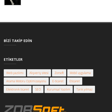
BIZI TAKIP EDIN
ETIKETLER
Web yazılımı
Alışveriş sitesi
Zorsoft
Mobil uygulama
Arama Motoru Optimizasyonu
E-ticaret
Eticaret
Elektronik ticaret
SEO
Kurumsal Yazılım
Tarık yılmaz