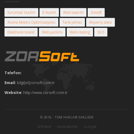
Kurumsal Yazılım
E-ticaret
Web tasarım
Zorsoft
Arama Motoru Optimizasyonu
Tarık yılmaz
Alışveriş sitesi
Elektronik ticaret
Web yazılımı
Web Hosting
SEO
Telefon:
Email:
bilgi[et]zorsoft.com.tr
Website:
http://www.zorsoft.com.tr
© 2016 - TÜM HAKLARI SAKLIDIR.
SITEMAP
HAKKIMIZDA
ULAŞIM